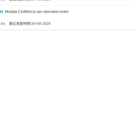
51
Mcdata Certified ip san specialist exam
Q&As 最近更新時間:04-08-2026