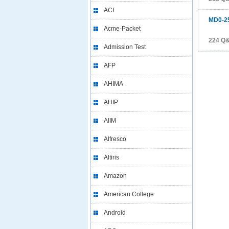
ACI
MD0-2
Acme-Packet
224 
Admission Test
AFP
AHIMA
AHIP
AIIM
Alfresco
Altiris
Amazon
American College
Android