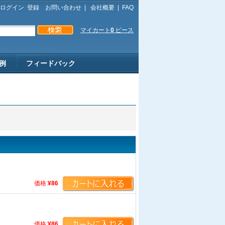
ログイン
登録
お問い合わせ
|
会社概要
|
FAQ
マイカート
0
ピース
例
フィードバック
価格:
¥86
価格:
¥86