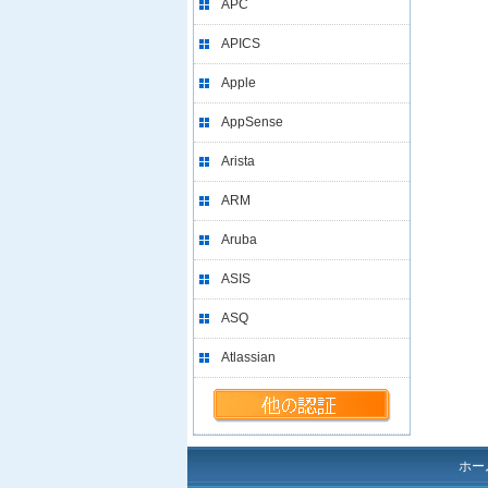
APC
APICS
Apple
AppSense
Arista
ARM
Aruba
ASIS
ASQ
Atlassian
ホー