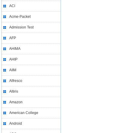
ACI
Acme-Packet
Admission Test
AFP
AHIMA
AHIP
AIIM
Alfresco
Altiris
Amazon
American College
Android