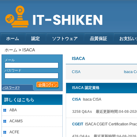
ホーム
認定
ソフトウェア
品質保証
お支払い
ホーム
>
ISACA
ISACA
メール
パスワード
CISA
Isaca Ce
ISACA 認定資格
パスワード?
詳しくはこちら
CISA
Isaca CISA
ABA
3258 Q&As 最近更新時間:04-08-202
ACAMS
CGEIT
ISACA CGEIT Certification Pract
ACFE
476 Q&As 最近更新時間:04-08-2026