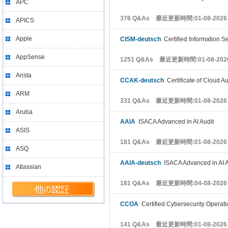
APC
376 Q&As 最近更新時間:01-08-2026
APICS
Apple
CISM-deutsch
Certified Information S
AppSense
1251 Q&As 最近更新時間:01-08-202
Arista
CCAK-deutsch
Certificate of Cloud A
ARM
331 Q&As 最近更新時間:01-08-2026
Aruba
AAIA
ISACA Advanced in AI Audit
ASIS
181 Q&As 最近更新時間:01-08-2026
ASQ
AAIA-deutsch
ISACA Advanced in AI A
Atlassian
181 Q&As 最近更新時間:04-08-2026
CCOA
Certified Cybersecurity Operati
141 Q&As 最近更新時間:01-08-2026