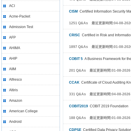
ACI
CISM
Certified Information Security M
Acme-Packet
1251 Q&As 最近更新時間:04-08-202
Admission Test
CRISC
Certified in Risk and Informati
AFP
1897 Q&As 最近更新時間:01-08-202
AHIMA
AHIP
COBIT 5
A Business Framework for th
AIIM
201 Q&As 最近更新時間:01-08-2026
Alfresco
CCAK
Certificate of Cloud Auditing 
Altiris
331 Q&As 最近更新時間:04-08-2026
Amazon
COBIT2019
COBIT 2019 Foundation
American College
188 Q&As 最近更新時間:01-08-2026
Android
CDPSE
Certified Data Privacy Soluti