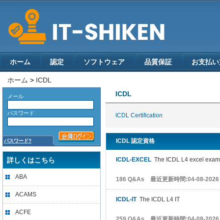
ホーム
認定
ソフトウェア
品質保証
お支払い
ホーム
>
ICDL
ICDL
メール
パスワード
ICDL Certification
ICDL 認定資格
パスワード?
詳しくはこちら
ICDL-EXCEL
The ICDL L4 excel exam
ABA
186 Q&As 最近更新時間:04-08-2026
ACAMS
ICDL-IT
The ICDL L4 IT
ACFE
259 Q&As 最近更新時間:04-08-2026