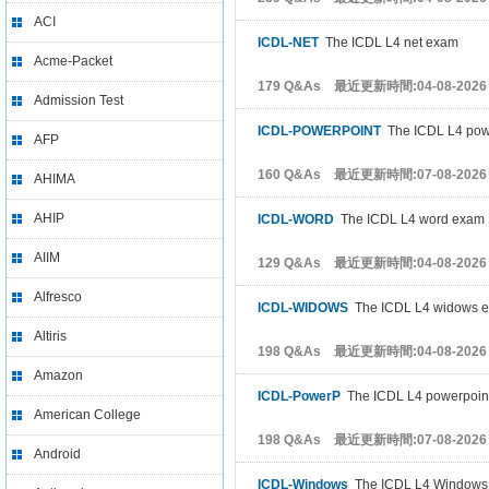
ACI
ICDL-NET
The ICDL L4 net exam
Acme-Packet
179 Q&As 最近更新時間:04-08-2026
Admission Test
ICDL-POWERPOINT
The ICDL L4 pow
AFP
160 Q&As 最近更新時間:07-08-2026
AHIMA
AHIP
ICDL-WORD
The ICDL L4 word exam
AIIM
129 Q&As 最近更新時間:04-08-2026
Alfresco
ICDL-WIDOWS
The ICDL L4 widows 
Altiris
198 Q&As 最近更新時間:04-08-2026
Amazon
ICDL-PowerP
The ICDL L4 powerpoin
American College
198 Q&As 最近更新時間:07-08-2026
Android
ICDL-Windows
The ICDL L4 Windows