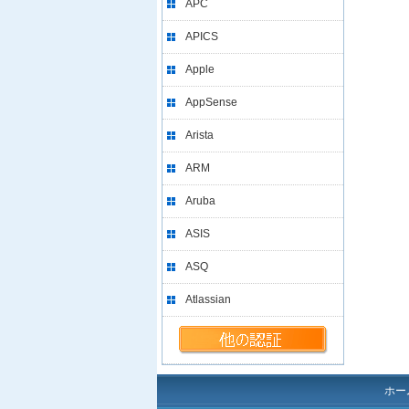
APC
APICS
Apple
AppSense
Arista
ARM
Aruba
ASIS
ASQ
Atlassian
ホー