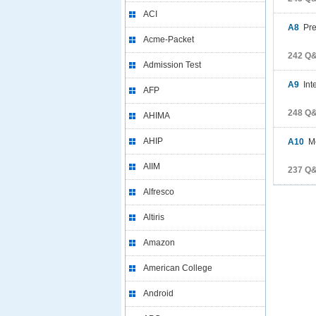
ACI
A8
Pre
Acme-Packet
242 
Admission Test
A9
Inte
AFP
248 
AHIMA
AHIP
A10
Me
AIIM
237 
Alfresco
Altiris
Amazon
American College
Android