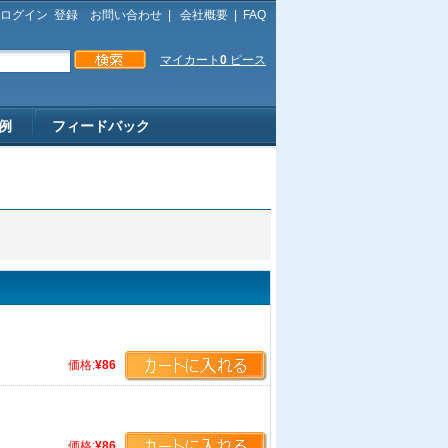
ログイン
登録
お問い合わせ
|
会社概要
|
FAQ
マイカート
0
ピース
例
フィードバック
価格:
¥86
価格:
¥86