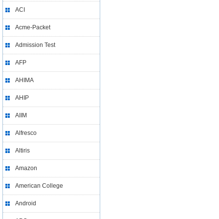
ACI
Acme-Packet
Admission Test
AFP
AHIMA
AHIP
AIIM
Alfresco
Altiris
Amazon
American College
Android