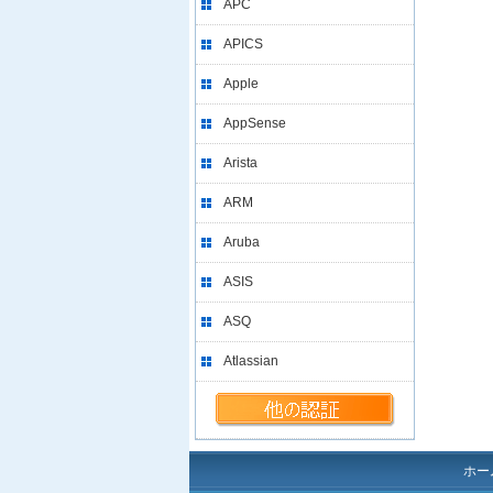
APC
APICS
Apple
AppSense
Arista
ARM
Aruba
ASIS
ASQ
Atlassian
ホー