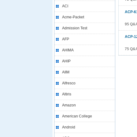
ACI
ACP-6
Acme-Packet
95 Q
Admission Test
ACP-1
AFP
75 Q
AHIMA
AHIP
AIIM
Alfresco
Altiris
Amazon
American College
Android