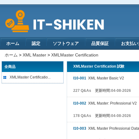
ホーム
認定
ソフトウェア
品質保証
お支払い
ホーム
>
XML Master
>
XMLMaster Certification
XMLMaster Certification 試験
全商品
XMLMaster Certificatio...
I10-001
XML Master Basic V2
227 Q&As 更新時間:04-08-2026
I10-002
XML Master: Professional V2
178 Q&As 更新時間:04-08-2026
I10-003
XML Master Professional Data