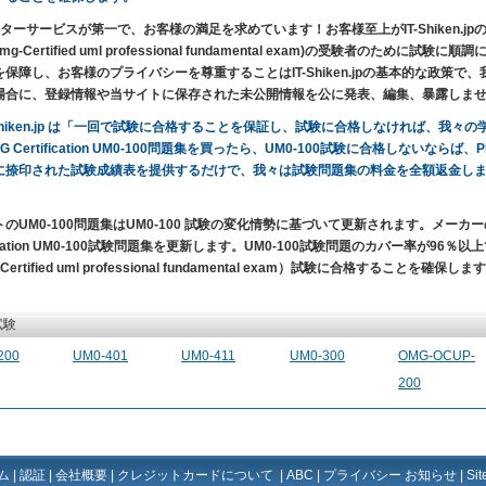
ターサービスが第一で、お客様の満足を求めています！お客様至上がIT-Shiken.jpの目的です。O
mg-Certified uml professional fundamental exam)の受験者の
を保障し、お客様のプライバシーを尊重することはIT-Shiken.jpの基本的な政策
場合に、登録情報や当サイトに保存された未公開情報を公に発表、編集、暴露しま
-Shiken.jp は「一回で試験に合格することを保証し、試験に合格しなければ、我
G Certification UM0-100問題集を買ったら、UM0-100試験に合格しないならば
に捺印された試験成績表を提供するだけで、我々は試験問題集の料金を全額返金し
のUM0-100問題集はUM0-100 試験の変化情勢に基づいて更新されます。メー
fication UM0-100試験問題集を更新します。UM0-100試験問題のカバー率が96％以上で、一回
Certified uml professional fundamental exam）試験に合格することを確保しま
試験
200
UM0-401
UM0-411
UM0-300
OMG-OCUP-
200
ム
|
認証
|
会社概要
|
クレジットカードについて
|
ABC
|
プライバシー お知らせ
|
Si