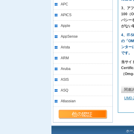
APC
3、アフ
100（O
APICS
バシー
Apple
がない
4、IT
AppSense
の「OM
ンター
Arista
です。
ARM
当サイト
Certi
Aruba
（Omg-
ASIS
関連
ASQ
UM0-
Atlassian
ホー