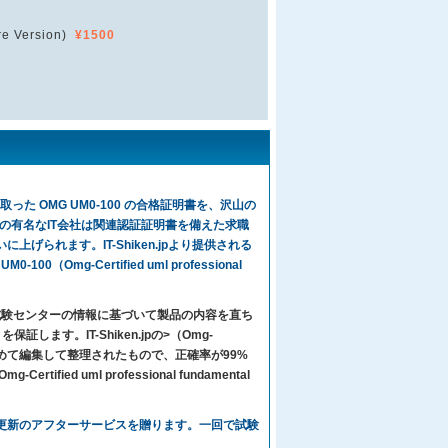
e Version)
¥1500
った OMG UM0-100 の合格証明書を、沢山の
の有名なIT会社は関連認証証明書を備えた求職
げられます。IT-Shiken.jpより提供される
0（Omg-Certified uml professional
々は試験センターの情報に基づいて製品の内容を直ち
す。IT-Shiken.jpの>（Omg-
門家より心をこめて編集して整理されたもので、正確率が99%
fied uml professional fundamental
に、1年間無料更新のアフターサービスを贈ります。一回で試験