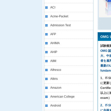
ACI
Acme-Packet
Admission Test
AFP
OMG 
AHIMA
試験概
OMG 
AHIP
大、中
者を雇用
AIIM
最新のUM
Alfresco
fund
1、I
Altiris
に更新し
Amazon
Certi
以上に達し
American College
exa
2、IT
Android
に合格