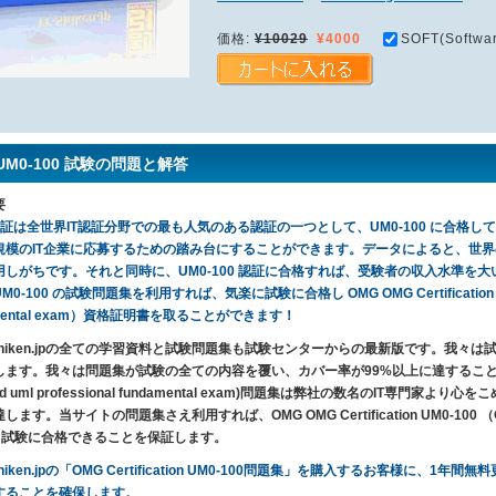
価格:
¥10029
¥4000
SOFT(Softwar
UM0-100 試験の問題と解答
要
認証は全世界IT認証分野での最も人気のある認証の一つとして、UM0-100 に合格して取
規模のIT企業に応募するための踏み台にすることができます。データによると、世界
しがちです。それと同時に、UM0-100 認証に合格すれば、受験者の収入水準を大いに上
0-100 の試験問題集を利用すれば、気楽に試験に合格し OMG OMG Certification UM0-10
amental exam）資格証明書を取ることができます！
T-Shiken.jpの全ての学習資料と試験問題集も試験センターからの最新版です。我
ます。我々は問題集が試験の全ての内容を覆い、カバー率が99%以上に達することを保証しま
fied uml professional fundamental exam)問題集は弊社の数名のIT専
ます。当サイトの問題集さえ利用すれば、OMG OMG Certification UM0-100 （Omg-Certi
m）試験に合格できることを保証します。
-Shiken.jpの「OMG Certification UM0-100問題集」を購入するお客様
することを確保します。