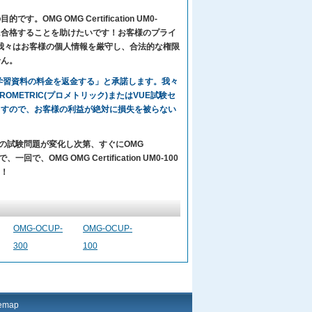
MG OMG Certification UM0-
ために試験に順調に合格することを助けたいです！お客様のプライ
で、我々はお客様の個人情報を厳守し、合法的な権限
せん。
々の学習資料の料金を返金する」と承諾します。我々
、PROMETRIC(プロメトリック)またはVUE試験セ
ますので、お客様の利益が絶対に損失を被らない
カーの試験問題が変化し次第、すぐにOMG
で、OMG OMG Certification UM0-100
す！
OMG-OCUP-
OMG-OCUP-
300
100
temap