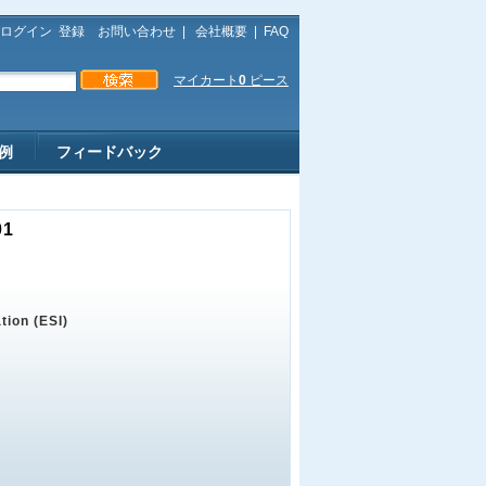
ログイン
登録
お問い合わせ
|
会社概要
|
FAQ
マイカート
0
ピース
例
フィードバック
01
tion (ESI)