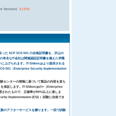
e Version)
¥1500
た SCP SC0-501 の合格証明書を、沢山の
の有名なIT会社は関連認証証明書を備えた求職
げられます。IT-Shiken.jpより提供される
Enterprise Security Implementation
々は試験センターの情報に基づいて製品の内容を直ち
IT-Shiken.jpの>（Enterprise
編集して整理されたもので、正確率が99%以上に達しま
ity Implementation (ESI) ）試験に合格でき
、1年間無料更新のアフターサービスを贈ります。一回で試験