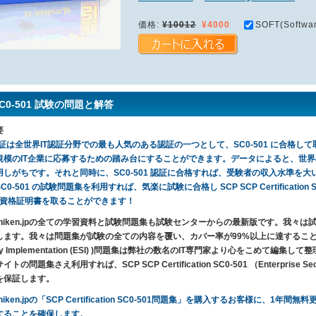
価格:
¥10012
¥4000
SOFT(Softwar
SC0-501 試験の問題と解答
要
認証は全世界IT認証分野での最も人気のある認証の一つとして、SC0-501 に合格して取っ
規模のIT企業に応募するための踏み台にすることができます。データによると、世界
しがちです。それと同時に、SC0-501 認証に合格すれば、受験者の収入水準を大いに上
0-501 の試験問題集を利用すれば、気楽に試験に合格し SCP SCP Certification SC0-501（
) ）資格証明書を取ることができます！
T-Shiken.jpの全ての学習資料と試験問題集も試験センターからの最新版です。我
ます。我々は問題集が試験の全ての内容を覆い、カバー率が99%以上に達することを保証します。
rity Implementation (ESI) )問題集は弊社の数名のIT専門家より心をこめて
トの問題集さえ利用すれば、SCP SCP Certification SC0-501 （Enterprise Secur
を保証します。
-Shiken.jpの「SCP Certification SC0-501問題集」を購入するお客様に
することを確保します。