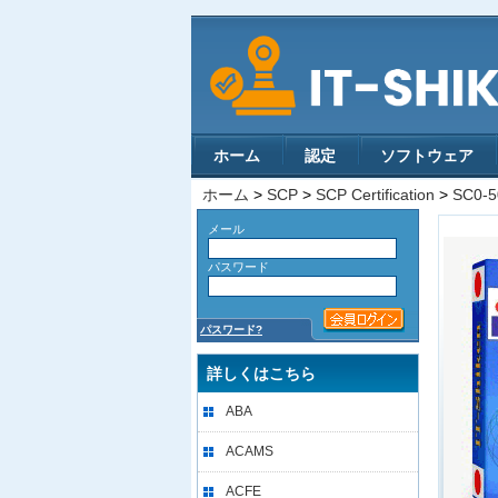
ホーム
認定
ソフトウェア
ホーム
>
SCP
>
SCP Certification
>
SC0-5
メール
パスワード
パスワード?
詳しくはこちら
ABA
ACAMS
ACFE