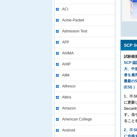
ACI
Acme-Packet
Admission Test
AFP
SCP 
AHIMA
試験概
SCP 
AHIP
大、中
者を雇用
AIIM
最新のSC
Alfresco
(ESI
1、I
Altiris
に更新し
Amazon
Secu
す。当サイ
American College
ること
2、IT
Android
に合格