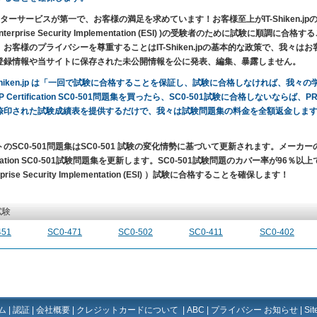
ターサービスが第一で、お客様の満足を求めています！お客様至上がIT-Shiken.jpの目的です。S
Enterprise Security Implementation (ESI) )の受験者のために試験
、お客様のプライバシーを尊重することはIT-Shiken.jpの基本的な政策で、我々
登録情報や当サイトに保存された未公開情報を公に発表、編集、暴露しません。
-Shiken.jp は「一回で試験に合格することを保証し、試験に合格しなければ、我
P Certification SC0-501問題集を買ったら、SC0-501試験に合格しないならば
捺印された試験成績表を提供するだけで、我々は試験問題集の料金を全額返金しま
のSC0-501問題集はSC0-501 試験の変化情勢に基づいて更新されます。メーカ
fication SC0-501試験問題集を更新します。SC0-501試験問題のカバー率が96％以上で、一回で
rprise Security Implementation (ESI) ）試験に合格することを確保します！
試験
451
SC0-471
SC0-502
SC0-411
SC0-402
ム
|
認証
|
会社概要
|
クレジットカードについて
|
ABC
|
プライバシー お知らせ
|
Si