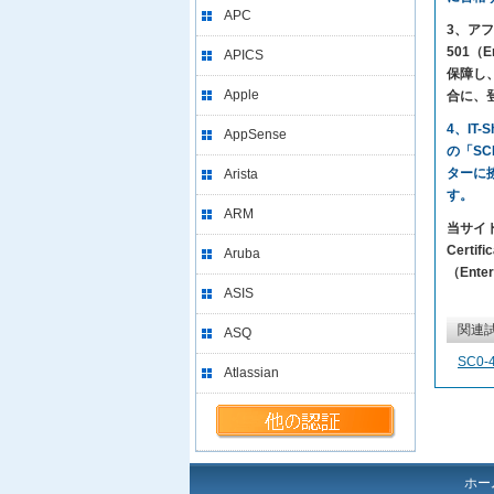
APC
3、アフ
501（
APICS
保障し
Apple
合に、
4、IT
AppSense
の「SC
ターに
Arista
す。
ARM
当サイト
Certi
Aruba
（Ente
ASIS
関連
ASQ
SC0-
Atlassian
ホー