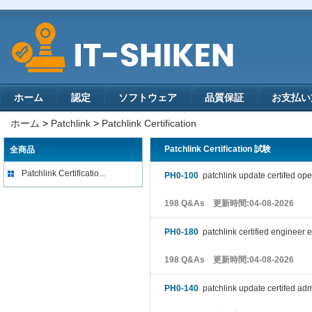
ホーム
認定
ソフトウェア
品質保証
お支払い
ホーム
>
Patchlink
>
Patchlink Certification
Patchlink Certification 試験
全商品
Patchlink Certificatio...
PH0-100
patchlink update certifed op
198 Q&As 更新時間:04-08-2026
PH0-180
patchlink certified engineer
198 Q&As 更新時間:04-08-2026
PH0-140
patchlink update certifed adm