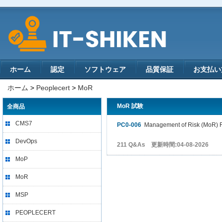
ホーム
認定
ソフトウェア
品質保証
お支払い
ホーム
>
Peoplecert
>
MoR
MoR 試験
全商品
CMS7
PC0-006
Management of Risk (MoR) 
DevOps
211 Q&As 更新時間:04-08-2026
MoP
MoR
MSP
PEOPLECERT