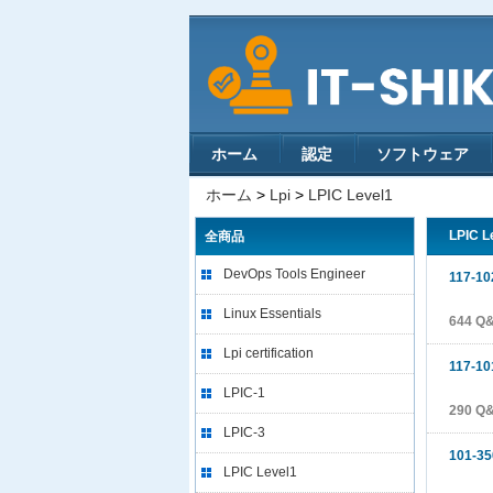
ホーム
認定
ソフトウェア
ホーム
>
Lpi
>
LPIC Level1
LPIC 
全商品
DevOps Tools Engineer
117-10
Linux Essentials
644 Q
Lpi certification
117-10
LPIC-1
290 Q
LPIC-3
101-35
LPIC Level1