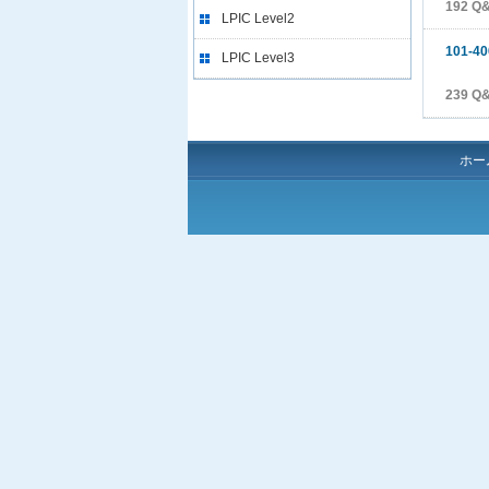
192 Q
LPIC Level2
101-40
LPIC Level3
239 Q
ホー