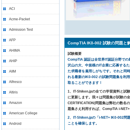
ACI
Acme-Packet
Admission Test
AFP
CompTIA IK0-002 試験の問題と
AHIMA
試験概要
CompTIA 認証は全世界IT認証分野での
AHIP
沢山の大、中規模のIT企業に応募する
た求職者を雇用しがちです。それと同時に、
AIIM
れる最新のIK0-002 の試験問題集を利用すれ
Alfresco
取ることができます！
1、IT-Shiken.jpの全ての学
Altiris
に更新します。我々は問題集が試験の全ての内
Amazon
CERTIFICATION)問題集は弊社
題集さえ利用すれば、CompTIA i-NET+
American College
2、IT-Shiken.jpの「i-NET+
ことを確保します。
Android