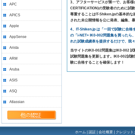
3、アフターサービスが第一で、お客様の満足を求
APC
CERTIFICATION)の受験者の
尊重することはIT-Shiken.jp
APICS
された未公開情報を公に発表、編集、
Apple
4、IT-Shiken.jp は「一回で
の「i-NET+ IK0-002問題集を買っ
AppSense
れた試験成績表を提供するだけで、我
Arista
当サイトのIK0-002問題集はIK0-00
試験問題集を更新します。IK0-002試験問題の
ARM
験に合格することを確保します！
Aruba
ASIS
ASQ
Atlassian
ホーム
|
認証
|
会社概要
|
クレジット