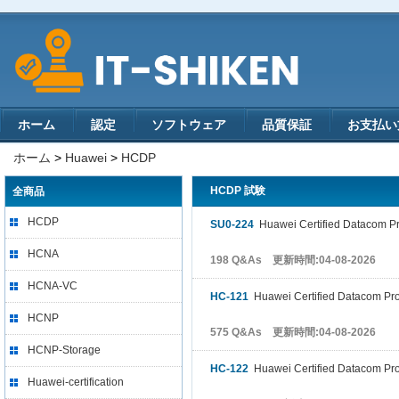
ホーム
認定
ソフトウェア
品質保証
お支払い
ホーム
>
Huawei
>
HCDP
HCDP 試験
全商品
HCDP
SU0-224
Huawei Certified Datacom Prof
HCNA
198 Q&As 更新時間:04-08-2026
HCNA-VC
HC-121
Huawei Certified Datacom Pro
HCNP
575 Q&As 更新時間:04-08-2026
HCNP-Storage
HC-122
Huawei Certified Datacom Pro
Huawei-certification