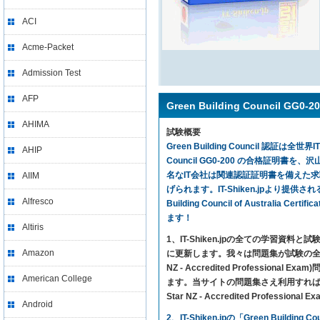
ACI
Acme-Packet
Admission Test
AFP
Green Building Council G
AHIMA
試験概要
Green Building Council 認証
AHIP
Council GG0-200 の合格証
名なIT会社は関連認証証明書を備えた求
AIIM
げられます。IT-Shiken.jpより提供される
Alfresco
Building Council of Australia Ce
ます！
Altiris
1、IT-Shiken.jpの全ての学
Amazon
に更新します。我々は問題集が試験の全ての内
NZ - Accredited Profess
American College
ます。当サイトの問題集さえ利用すれば、Green Build
Star NZ - Accredited Profes
Android
2、IT-Shiken.jpの「Green Buildi