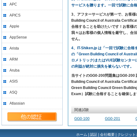
APC
サービスを贈ります。一回で試験に合
3、アフターサービスが第一で、お客様の満足を求め
APICS
Building Council of Australia Ce
Apple
合格することを助けたいです！お客様のプ
我々はお客様の個人情報を厳守し、合
AppSense
せん。
4、IT-Shiken.jp は「一回で
Arista
の「Green Building Council of 
ARM
ロメトリック)またはVUE試験センタ
の利益が絶対に損失を被らないです。
Aruba
当サイトのGG0-200問題集はGG0-
ASIS
Building Council of Austral
Green Building Council Green Buildin
ASQ
Exam）試験に合格することを確保しま
Atlassian
関連試験
GG0-100
GG0-201
ホーム
|
認証
|
会社概要
|
クレジット