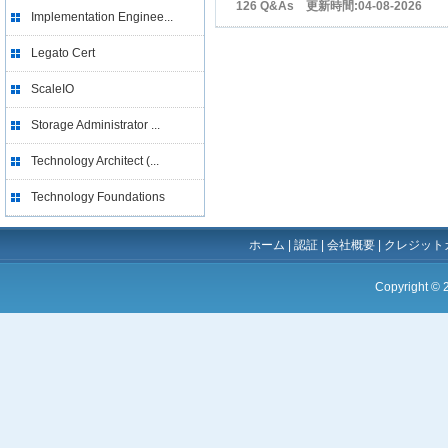
126 Q&As 更新時間:04-08-2026
Implementation Enginee...
Legato Cert
ScaleIO
Storage Administrator ...
Technology Architect (...
Technology Foundations
ホーム
|
認証
|
会社概要
|
クレジット
Copyright ©