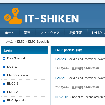
ホーム
認定
ソフトウェア
品質保証
お支払い
ホーム
>
EMC
>
EMC Specialist
EMC Specialist 試験
全商品
Data Scientist
E20-594
Backup and Recovery - Avamar
DCS-IE
198 Q&As 更新時間:04-08-2026
EMC Certification
E20-598
Backup and Recovery - Avamar
EMCCIS
256 Q&As 更新時間:04-08-2026
EMCISA
DES-1D11
Specialist, Technology Arch
EMC Specialist