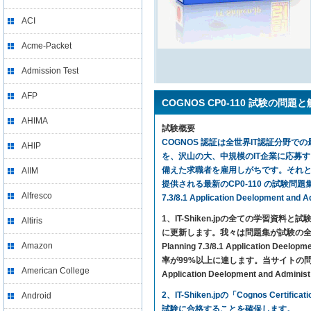
ACI
Acme-Packet
Admission Test
AFP
COGNOS CP0-110 試験の問題
AHIMA
試験概要
COGNOS 認証は全世界IT認証分野での最
AHIP
を、沢山の大、中規模のIT企業に応募
備えた求職者を雇用しがちです。それと同時
AIIM
提供される最新のCP0-110 の試験問題集を利用
Alfresco
7.3/8.1 Application Deelopme
1、IT-Shiken.jpの全ての学
Altiris
に更新します。我々は問題集が試験の全ての
Amazon
Planning 7.3/8.1 Applicati
率が99%以上に達します。当サイトの問題集さえ利用す
American College
Application Deelopment and
2、IT-Shiken.jpの「Cognos C
Android
試験に合格することを確保します。