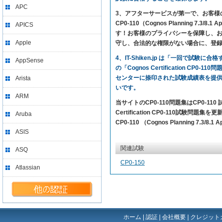
APC
3、アフターサービスが第一で、お客様の満足を求
CP0-110（Cognos Planning 7.3
APICS
す！お客様のプライバシーを保障し、お客
Apple
守し、合法的な権限がない場合に、登
4、IT-Shiken.jp は「一回で
AppSense
の「Cognos Certification C
センターに捺印された試験成績表を提
Arista
いです。
ARM
当サイトのCP0-110問題集はCP0-
Certification CP0-110試験問題
Aruba
CP0-110 （Cognos Planning 7.3/
ASIS
関連試験
ASQ
CP0-150
Atlassian
ホーム
|
認証
|
会社概要
|
クレジット