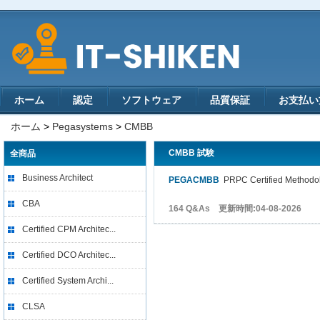
ホーム
認定
ソフトウェア
品質保証
お支払い
ホーム
>
Pegasystems
>
CMBB
CMBB 試験
全商品
Business Architect
PEGACMBB
PRPC Certified Methodol
CBA
164 Q&As 更新時間:04-08-2026
Certified CPM Architec...
Certified DCO Architec...
Certified System Archi...
CLSA