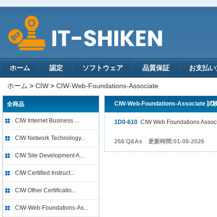
ホーム
認定
ソフトウェア
品質保証
お支払い
ホーム
>
CIW
>
CIW-Web-Foundations-Associate
CIW-Web-Foundations-Associate 試
全商品
CIW Internet Business ...
1D0-610
CIW Web Foundations Assoc
CIW Network Technology...
266 Q&As 更新時間:01-08-2026
CIW Site Development A...
CIW Certified Instruct...
CIW Other Certificatio...
CIW-Web-Foundations-As...