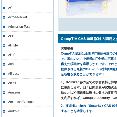
ACI
Acme-Packet
Admission Test
AFP
CompTIA CAS-005 試験の問題
AHIMA
試験概要
CompTIA 認証は全世界IT認証分野での
AHIP
を、沢山の大、中規模のIT企業に応募
備えた求職者を雇用しがちです。それと同時
AIIM
提供される最新のCAS-005 の試験問題集を利
Alfresco
証明書を取ることができます！
1、IT-Shiken.jpの全ての学
Altiris
に更新します。我々は問題集が試験の全ての内
Amazon
SecurityX)問題集は弊社の数名
え利用すれば、CompTIA Security+ 
American College
2、IT-Shiken.jpの「Securi
することを確保します。
Android