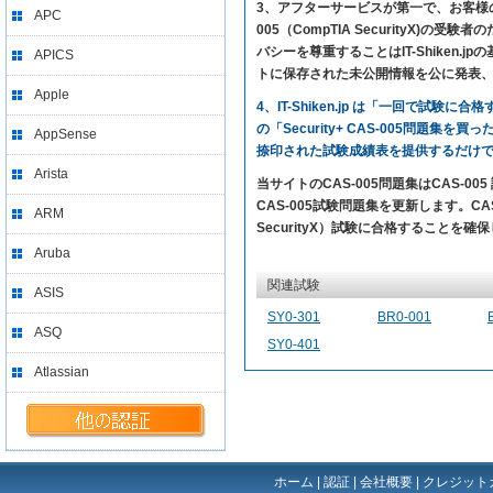
3、アフターサービスが第一で、お客様の満足を求
APC
005（CompTIA Security
バシーを尊重することはIT-Shike
APICS
トに保存された未公開情報を公に発表
Apple
4、IT-Shiken.jp は「一回で
の「Security+ CAS-005問題集
AppSense
捺印された試験成績表を提供するだけ
Arista
当サイトのCAS-005問題集はCAS-0
CAS-005試験問題集を更新します。CAS-0
ARM
SecurityX）試験に合格することを確
Aruba
関連試験
ASIS
SY0-301
BR0-001
ASQ
SY0-401
Atlassian
ホーム
|
認証
|
会社概要
|
クレジット