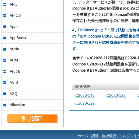
3、アフターサービスが第一で、お客様の満足を求
APC
Cognos 8 BI Author)の
ーを尊重することはIT-Shiken.
APICS
保存された未公開情報を公に発表、編
Apple
4、IT-Shiken.jp は「一回で
の「IBM Cognos C2020-112問
AppSense
ターに捺印された試験成績表を提供す
す。
Arista
当サイトのC2020-112問題集はC2
ARM
Cognos C2020-112試験問題集を更新
Cognos 8 BI Author）試験に合
Aruba
ASIS
関連試験
ASQ
C2020-142
C2020-132
C2020-122
Atlassian
ホーム
|
認証
|
会社概要
|
クレジット