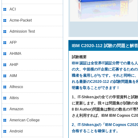
ACI
Acme-Packet
Admission Test
AFP
IBM C2020-112 試験の問題と解
AHIMA
試験概要
IBM 認証は全世界IT認証分野での最も人気
AHIP
の大、中規模のIT企業に応募するため
職者を雇用しがちです。それと同時に、C20
AIIM
れる最新のC2020-112 の試験問題集を利用す
Alfresco
明書を取ることができます！
1、IT-Shiken.jpの全ての学
Altiris
に更新します。我々は問題集が試験の全ての内
Amazon
8 BI Author)問題集は弊社の数
さえ利用すれば、IBM IBM Cognos C2
American College
2、IT-Shiken.jpの「IBM Co
合格することを確保します。
Android