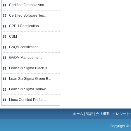
Certified Forensic Ana...
Certified Software Tes...
CPEH Certification
CSM
GAQM certification
GAQM Management
Lean Six Sigma Black B...
Lean Six Sigma Green B...
Lean Six Sigma Yellow ...
Linux Certified Profes...
ホーム
|
認証
|
会社概要
|
クレジット
Copyright ©