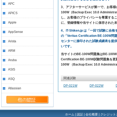
APC
3、アフターサービスが第一で、お客様の満足を求めて
100W（Backup Exec 10.0 
APICS
し、お客様のプライバシーを尊重すること
Apple
に、登録情報や当サイトに保存された
4、IT-Shiken.jp は「一回で
AppSense
の「Veritas Certification 
センターに捺印された試験成績表を提
Arista
いです。
ARM
当サイトのBE-100W問題集はBE-1
Certification BE-100W試験問題集を
Aruba
100W （Backup Exec 10.0 Adm
ASIS
関連試験
ASQ
DP-021W
DP-022W
Atlassian
ホーム
|
認証
|
会社概要
|
クレジット