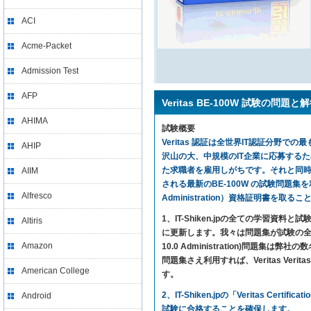
ACI
Acme-Packet
Admission Test
AFP
Veritas BE-100W 試験の問題と
AHIMA
試験概要
Veritas 認証は全世界IT認証分野での
AHIP
沢山の大、中規模のIT企業に応募する
た求職者を雇用しがちです。それと同時に、
AIIM
される最新のBE-100W の試験問題集を利用すれば、
Alfresco
Administration）資格証明書を取る
1、IT-Shiken.jpの全ての学
Altiris
に更新します。我々は問題集が試験の全ての内
Amazon
10.0 Administration)問
問題集さえ利用すれば、Veritas Veritas C
American College
す。
2、IT-Shiken.jpの「Veritas 
Android
試験に合格することを確保します。