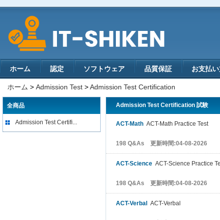
ホーム
認定
ソフトウェア
品質保証
お支払い
ホーム
>
Admission Test
>
Admission Test Certification
Admission Test Certification 試験
全商品
Admission Test Certifi...
ACT-Math
ACT-Math Practice Test
198 Q&As 更新時間:04-08-2026
ACT-Science
ACT-Science Practice Te
198 Q&As 更新時間:04-08-2026
ACT-Verbal
ACT-Verbal