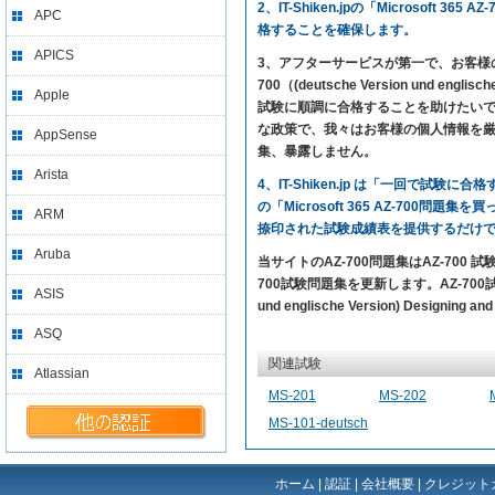
2、IT-Shiken.jpの「Micros
APC
格することを確保します。
APICS
3、アフターサービスが第一で、お客様の満足を求め
700（(deutsche Version und englisc
Apple
試験に順調に合格することを助けたいです
な政策で、我々はお客様の個人情報を
AppSense
集、暴露しません。
Arista
4、IT-Shiken.jp は「一回で
の「Microsoft 365 AZ-700
ARM
捺印された試験成績表を提供するだけ
Aruba
当サイトのAZ-700問題集はAZ-700 
700試験問題集を更新します。AZ-700試験問題の
ASIS
und englische Version) Designi
ASQ
関連試験
Atlassian
MS-201
MS-202
MS-101-deutsch
ホーム
|
認証
|
会社概要
|
クレジット