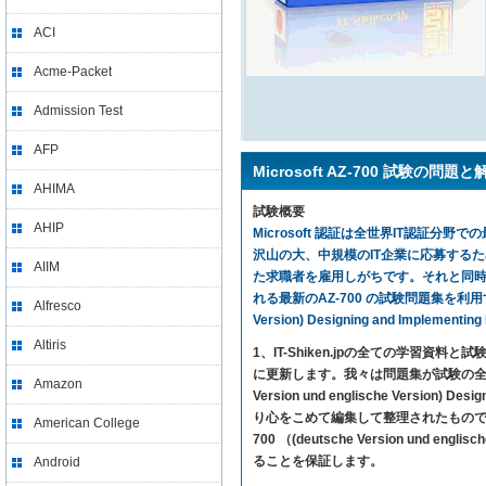
ACI
Acme-Packet
Admission Test
AFP
Microsoft AZ-700 試験の問題と
AHIMA
試験概要
AHIP
Microsoft 認証は全世界IT認証分野で
沢山の大、中規模のIT企業に応募する
AIIM
た求職者を雇用しがちです。それと同時に、
れる最新のAZ-700 の試験問題集を利用すれば、気楽
Alfresco
Version) Designing and Impleme
Altiris
1、IT-Shiken.jpの全ての学
に更新します。我々は問題集が試験の全ての内
Amazon
Version und englische Version) D
り心をこめて編集して整理されたもので、正確率
American College
700 （(deutsche Version und englis
ることを保証します。
Android