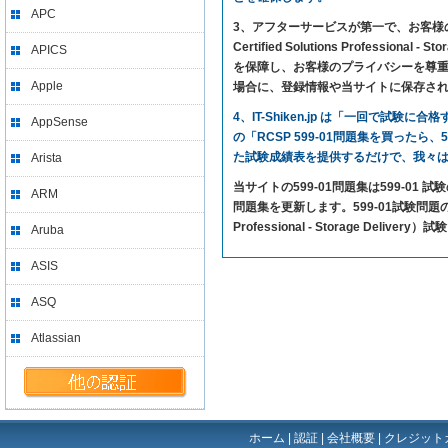
APC
3、アフターサービスが第一で、お客様の満足を求
Certified Solutions Profe
APICS
を保障し、お客様のプライバシーを尊重す
Apple
場合に、登録情報や当サイトに保存さ
4、IT-Shiken.jp は「一回で
AppSense
の「RCSP 599-01問題集を買ったら
た試験成績表を提供するだけで、我々
Arista
当サイトの599-01問題集は599-01
ARM
問題集を更新します。599-01試験問題のカバー率が
Professional - Storage Deli
Aruba
ASIS
ASQ
Atlassian
ホーム
|
認証
|
会社概要
|
クレジット