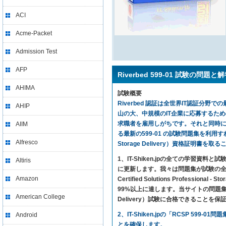
ACI
Acme-Packet
Admission Test
AFP
Riverbed 599-01 試験の問題と
AHIMA
試験概要
Riverbed 認証は全世界IT認証分野での
AHIP
山の大、中規模のIT企業に応募するた
求職者を雇用しがちです。それと同時に、5
AIIM
る最新の599-01 の試験問題集を利用すれば、気楽に試
Alfresco
Storage Delivery）資格証明書を
1、IT-Shiken.jpの全ての学
Altiris
に更新します。我々は問題集が試験の全ての内
Amazon
Certified Solutions Profes
99%以上に達します。当サイトの問題集さえ利用すれば、R
American College
Delivery）試験に合格できることを保
2、IT-Shiken.jpの「RCSP 
Android
とを確保します。