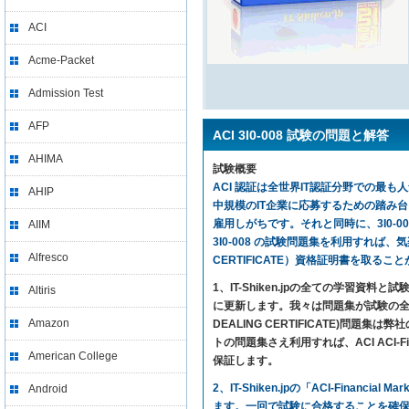
ACI
Acme-Packet
Admission Test
AFP
ACI 3I0-008 試験の問題と解答
AHIMA
試験概要
ACI 認証は全世界IT認証分野での最も人気
AHIP
中規模のIT企業に応募するための踏み
雇用しがちです。それと同時に、3I0-00
AIIM
3I0-008 の試験問題集を利用すれば、気楽に試験に合
Alfresco
CERTIFICATE）資格証明書を取るこ
1、IT-Shiken.jpの全ての学
Altiris
に更新します。我々は問題集が試験の全ての
Amazon
DEALING CERTIFICATE)
トの問題集さえ利用すれば、ACI ACI-Financ
American College
保証します。
2、IT-Shiken.jpの「ACI-Financ
Android
ます。一回で試験に合格することを確