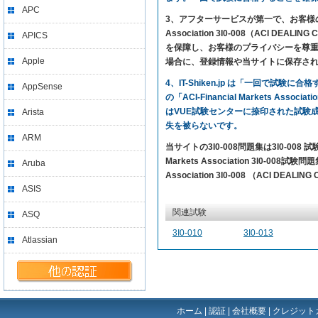
APC
3、アフターサービスが第一で、お客様の満足を求
Association 3I0-008（ACI
APICS
を保障し、お客様のプライバシーを尊重す
Apple
場合に、登録情報や当サイトに保存さ
4、IT-Shiken.jp は「一回で
AppSense
の「ACI-Financial Markets As
はVUE試験センターに捺印された試験
Arista
失を被らないです。
ARM
当サイトの3I0-008問題集は3I0-00
Markets Association 3I0-00
Aruba
Association 3I0-008 （ACI D
ASIS
関連試験
ASQ
3I0-010
3I0-013
Atlassian
ホーム
|
認証
|
会社概要
|
クレジット