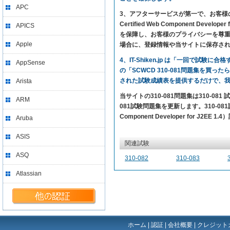
APC
3、アフターサービスが第一で、お客様の満足を
Certified Web Component 
APICS
を保障し、お客様のプライバシーを尊重す
Apple
場合に、登録情報や当サイトに保存さ
4、IT-Shiken.jp は「一回で
AppSense
の「SCWCD 310-081問題集を買っ
された試験成績表を提供するだけで、
Arista
当サイトの310-081問題集は310-0
ARM
081試験問題集を更新します。310-081試験
Component Developer for J2
Aruba
ASIS
関連試験
ASQ
310-082
310-083
Atlassian
ホーム
|
認証
|
会社概要
|
クレジット