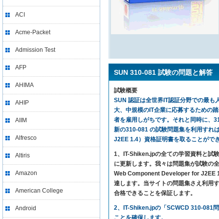
ACI
Acme-Packet
Admission Test
AFP
SUN 310-081 試験の問題と解答
AHIMA
試験概要
SUN 認証は全世界IT認証分野での最も人
AHIP
大、中規模のIT企業に応募するための
者を雇用しがちです。それと同時に、310
AIIM
新の310-081 の試験問題集を利用すれば、気楽に試
Alfresco
J2EE 1.4）資格証明書を取ることがで
1、IT-Shiken.jpの全ての学
Altiris
に更新します。我々は問題集が試験の全ての内容
Amazon
Web Component Developer
達します。当サイトの問題集さえ利用すれば、SUN SC
American College
合格できることを保証します。
2、IT-Shiken.jpの「SCWCD
Android
ことを確保します。