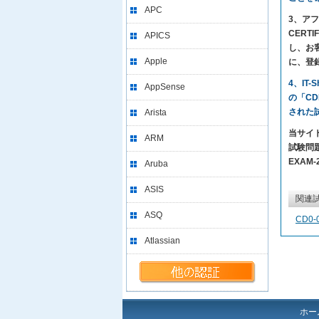
APC
3、アフ
CERT
APICS
し、お
Apple
に、登
4、IT
AppSense
の「CD
された
Arista
当サイト
ARM
試験問題
EXAM
Aruba
ASIS
関連
ASQ
CD0-
Atlassian
ホー