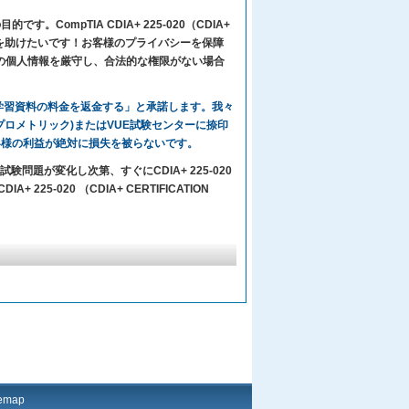
。CompTIA CDIA+ 225-020（CDIA+
格することを助けたいです！お客様のプライバシーを保障
客様の個人情報を厳守し、合法的な権限がない場合
々の学習資料の料金を返金する」と承諾します。我々
IC(プロメトリック)またはVUE試験センターに捺印
客様の利益が絶対に損失を被らないです。
験問題が変化し次第、すぐにCDIA+ 225-020
25-020 （CDIA+ CERTIFICATION
temap