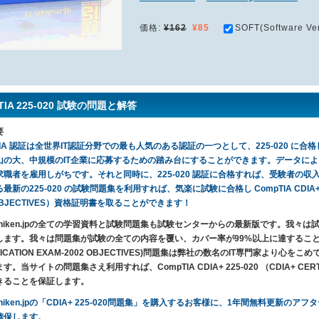
価格:
¥162
¥85
SOFT(Software Ve
TIA 225-020 試験の問題と解答
要
TIA 認証は全世界IT認証分野での最も人気のある認証の一つとして、225-020 に合格して取
山の大、中規模のIT企業に応募するための踏み台にすることができます。データによ
職者を雇用しがちです。それと同時に、225-020 認証に合格すれば、受験者の収入水準
新の225-020 の試験問題集を利用すれば、気楽に試験に合格し CompTIA CDIA+ 225-0
 OBJECTIVES）資格証明書を取ることができます！
T-Shiken.jpの全ての学習資料と試験問題集も試験センターからの最新版です。我
ます。我々は問題集が試験の全ての内容を覆い、カバー率が99%以上に達することを保証しま
IFICATION EXAM-2002 OBJECTIVES)問題集は弊社の数名のIT専門家よ
。当サイトの問題集さえ利用すれば、CompTIA CDIA+ 225-020 （CDIA+ CERTIFI
きることを保証します。
-Shiken.jpの「CDIA+ 225-020問題集」を購入するお客様に、1年間無料更
確保します。