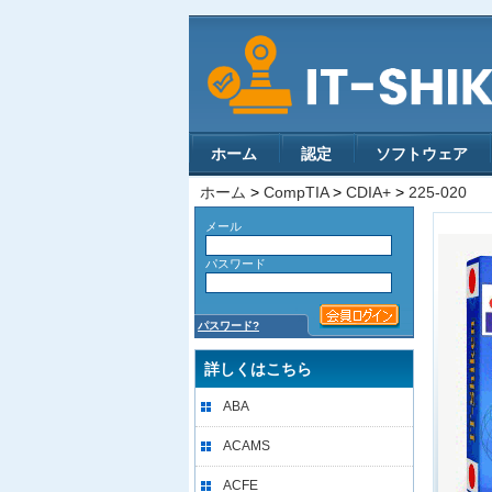
ホーム
認定
ソフトウェア
ホーム
>
CompTIA
>
CDIA+
>
225-020
メール
パスワード
パスワード?
詳しくはこちら
ABA
ACAMS
ACFE