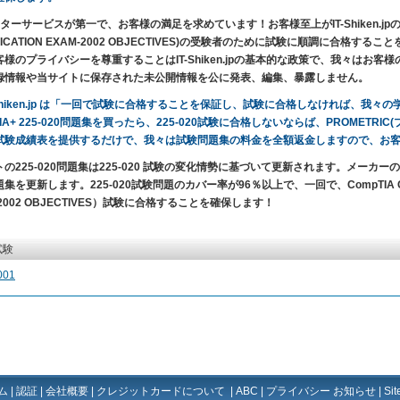
ターサービスが第一で、お客様の満足を求めています！お客様至上がIT-Shiken.jpの目的です
IFICATION EXAM-2002 OBJECTIVES)の受験者のために試験に順調に合
客様のプライバシーを尊重することはIT-Shiken.jpの基本的な政策で、我々はお
録情報や当サイトに保存された未公開情報を公に発表、編集、暴露しません。
-Shiken.jp は「一回で試験に合格することを保証し、試験に合格しなければ、我
IA+ 225-020問題集を買ったら、225-020試験に合格しないならば、PROMETR
試験成績表を提供するだけで、我々は試験問題集の料金を全額返金しますので、お
の225-020問題集は225-020 試験の変化情勢に基づいて更新されます。メーカーの試
集を更新します。225-020試験問題のカバー率が96％以上で、一回で、CompTIA CDIA+ 2
-2002 OBJECTIVES）試験に合格することを確保します！
試験
001
ム
|
認証
|
会社概要
|
クレジットカードについて
|
ABC
|
プライバシー お知らせ
|
Si