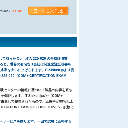
rsion)
¥1500
った CompTIA 225-020 の合格証明書
ると、世界の有名なIT会社は関連認証証明書を
を大いに上げられます。IT-Shiken.jpより提
20（CDIA+ CERTIFICATION EXAM-
々は試験センターの情報に基づいて製品の内容を直ち
す。IT-Shiken.jpの>（CDIA+
り心をこめて編集して整理されたもので、正確率が99%以上
CATION EXAM-2002 OBJECTIVES）試験に
新のアフターサービスを贈ります。一回で試験に合格する