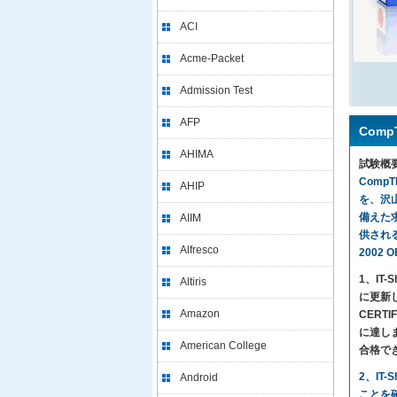
ACI
Acme-Packet
Admission Test
AFP
Comp
AHIMA
試験概
Comp
AHIP
を、沢
備えた求
AIIM
供される最
Alfresco
2002
1、I
Altiris
に更新し
Amazon
CERT
に達します
American College
合格で
2、IT
Android
ことを