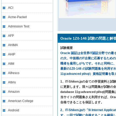
ACI
Acme-Packet
Admission Test
AFP
Oracle 1Z0-146 試験の問題と解
AHIMA
試験概要
Oracle 認証は全世界IT認証分野での最
AHIP
の大、中規模のIT企業に応募するため
職者を雇用しがちです。それと同時に、1Z
AIIM
最新の1Z0-146 の試験問題集を利用すれば、気楽に試
Alfresco
11g:advanced pl/sql）資格証明
1、IT-Shiken.jpの全ての学
Altiris
に更新します。我々は問題集が試験の全ての内
Amazon
database 11g:advanced 
当サイトの問題集さえ利用すれば、Oracle 9i Inte
American College
合格できることを保証します。
2、IT-Shiken.jpの「9i Interne
Android
す。一回で試験に合格することを確保