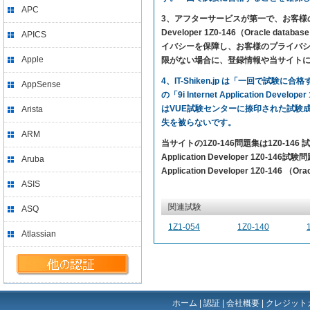
APC
3、アフターサービスが第一で、お客様の満足を求め
Developer 1Z0-146（Oracle 
APICS
イバシーを保障し、お客様のプライバシー
Apple
限がない場合に、登録情報や当サイト
4、IT-Shiken.jp は「一回で
AppSense
の「9i Internet Application 
はVUE試験センターに捺印された試験
Arista
失を被らないです。
ARM
当サイトの1Z0-146問題集は1Z0-1
Application Developer 1Z0-
Aruba
Application Developer 1Z0-146
ASIS
関連試験
ASQ
1Z1-054
1Z0-140
Atlassian
ホーム
|
認証
|
会社概要
|
クレジット