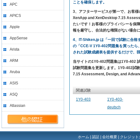
ことを確保します。
APC
3、アフターサービスが第一で、お客様の満足を求
APICS
XenApp and XenDesktop 7.15 A
たいです！お客様のプライバシーを保障し
Apple
報を厳守し、合法的な権限がない場合
AppSense
4、IT-Shiken.jp は「一回で
の「CCE-V 1Y0-402問題集を買っ
Arista
された試験成績表を提供するだけで、
ARM
当サイトの1Y0-402問題集は1Y0-4
試験問題集を更新します。1Y0-402試験問題のカ
Aruba
7.15 Assessment, Design, and
ASIS
関連試験
ASQ
1Y0-403
1Y0-403-
Atlassian
deutsch
ホーム
|
認証
|
会社概要
|
クレジット