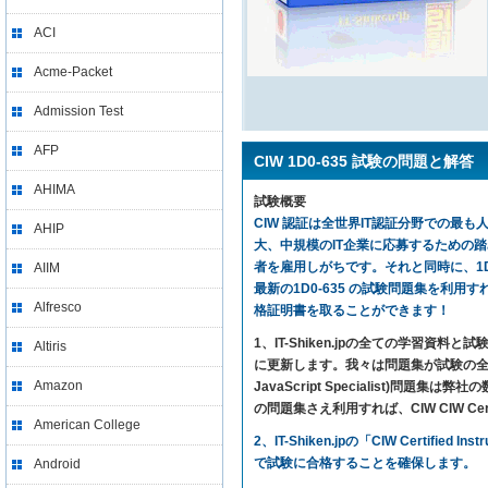
ACI
Acme-Packet
Admission Test
AFP
CIW 1D0-635 試験の問題と解答
AHIMA
試験概要
CIW 認証は全世界IT認証分野での最も人
AHIP
大、中規模のIT企業に応募するための
者を雇用しがちです。それと同時に、1D0
AIIM
最新の1D0-635 の試験問題集を利用すれば、気楽に試
Alfresco
格証明書を取ることができます！
1、IT-Shiken.jpの全ての学
Altiris
に更新します。我々は問題集が試験の全ての
Amazon
JavaScript Specialist
の問題集さえ利用すれば、CIW CIW Certifi
American College
2、IT-Shiken.jpの「CIW Cert
で試験に合格することを確保します。
Android