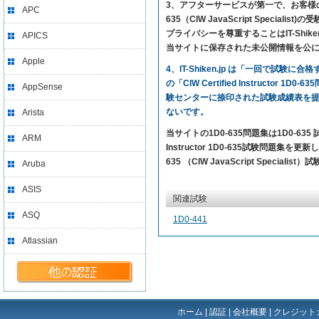
3、アフターサービスが第一で、お客様の満足を求め
APC
635（CIW JavaScript Spe
プライバシーを尊重することはIT-Sh
APICS
当サイトに保存された未公開情報を公
Apple
4、IT-Shiken.jp は「一回で
の「CIW Certified Instructo
AppSense
験センターに捺印された試験成績表を
ないです。
Arista
当サイトの1D0-635問題集は1D0-6
ARM
Instructor 1D0-635試験問題集を更新
635 （CIW JavaScript Specia
Aruba
ASIS
関連試験
ASQ
1D0-441
Atlassian
ホーム
|
認証
|
会社概要
|
クレジット