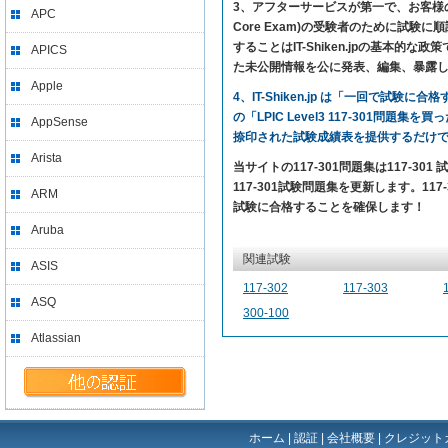
3、アフターサービスが第一で、お客様の満足を求め
APC
Core Exam)の受験者のために試
することはIT-Shiken.jpの基
APICS
た未公開情報を公に発表、編集、暴露
Apple
4、IT-Shiken.jp は「一回で
の「LPIC Level3 117-301問題
AppSense
捺印された試験成績表を提供するだけ
Arista
当サイトの117-301問題集は117-3
117-301試験問題集を更新します。117-30
ARM
試験に合格することを確保します！
Aruba
関連試験
ASIS
117-302
117-303
ASQ
300-100
Atlassian
ホーム
|
認証
|
会社概要
|
クレジット