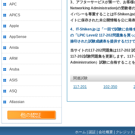
3、アフターサービスが第一で、お客様の満足を求め
APC
Networking Administra
イバシーを尊重することはIT-Shik
APICS
イトに保存された未公開情報を公に発
Apple
4、IT-Shiken.jp は「一回で
の「LPIC Level2 117-202問題
AppSense
捺印された試験成績表を提供するだけ
Arista
当サイトの117-202問題集は117-2
117-202試験問題集を更新します。117-202
ARM
Administration）試験に合格するこ
Aruba
関連試験
ASIS
117-201
102-350
ASQ
Atlassian
ホーム
|
認証
|
会社概要
|
クレジット