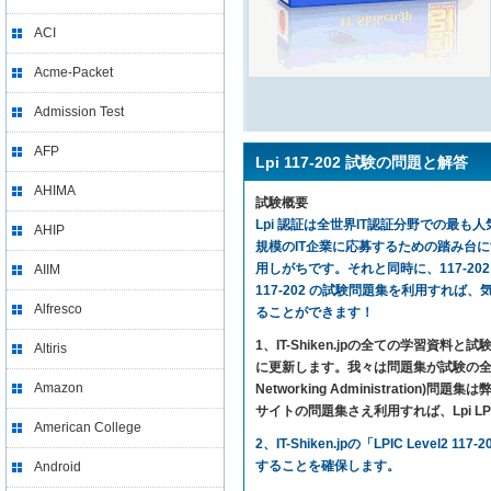
ACI
Acme-Packet
Admission Test
AFP
Lpi 117-202 試験の問題と解答
AHIMA
試験概要
Lpi 認証は全世界IT認証分野での最も人気
AHIP
規模のIT企業に応募するための踏み台
用しがちです。それと同時に、117-20
AIIM
117-202 の試験問題集を利用すれば、気楽に試験に
Alfresco
ることができます！
1、IT-Shiken.jpの全ての学
Altiris
に更新します。我々は問題集が試験の全ての内
Amazon
Networking Administrat
サイトの問題集さえ利用すれば、Lpi LPIC Le
American College
2、IT-Shiken.jpの「LPIC L
することを確保します。
Android