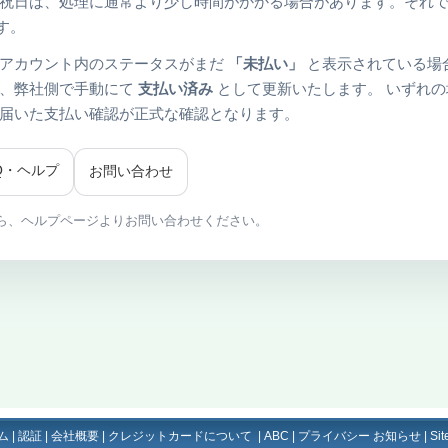
祝日は、処理に通常より少し時間がかかる場合があります。それで
す。
アカウント内のステータスがまだ
「未払い」
と表示されている場
に、弊社側で手動にて
支払い済み
として更新いたします。 いずれの
届いた支払い確認が正式な確認となります。
AQ・ヘルプ
お問い合わせ
ら、ヘルプページよりお問い合わせください。
ム
|
認証
|
会社概要
|
クレジットカードについて
|
ABC
|
プライバシー お知らせ
|
Si