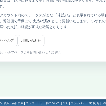
祝日は、処理に通常より少し時間がかかる場合があります。それで
す。
アカウント内のステータスがまだ
「未払い」
と表示されている場
に、弊社側で手動にて
支払い済み
として更新いたします。 いずれの
届いた支払い確認が正式な確認となります。
AQ・ヘルプ
お問い合わせ
ら、ヘルプページよりお問い合わせください。
ム
|
認証
|
会社概要
|
クレジットカードについて
|
ABC
|
プライバシー お知らせ
|
Si